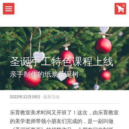
×
0
商品分类
首页
所有商品分类
国际教育
语学教室
赴日留学
圣诞手工特色课程上线
国际合作学校
人才派遣
乐育中文
亲手制作的纸浆圣诞树
短期游学
学生募集
日中翻译
日本足球青训
ダウンロード
联系我们
2022年12月18日
·
最新活动
乐育教室美术时间又开班了！这次，由乐育教室
的美学老师带领小朋友们完成的，是一副叫做