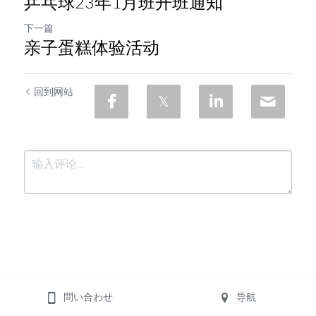
乒乓球23年1月班开班通知
下一篇
亲子蛋糕体验活动
回到网站
提交
取消
問い合わせ
导航