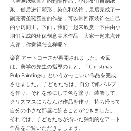
《圣诞纸浆画》的超酷作品，小朋友们自制纸
浆，然后进行塑形，染色和装饰，最后完成了一
副充满圣诞氛围的作品，可以带回家装饰在自己
的小房间里。下面，我们一起来欣赏一下由由小
朋们完成的环保创意美术作品，大家一起来点评
点评，你觉得怎么样呢？
楽育 アートコースが再開されました。今回
は、美学の先生の指導のもと、「Christmas 
Pulp Paintings」というかっこいい作品を完成
させました。 子どもたちは、自分で紙パルプ
を作り、それを形にして色を塗り、装飾して、
クリスマスにちなんだ作品を作り、持ち帰って
自分の小さな部屋に飾ることができました。 
それでは、子どもたちが描いた独創的なアート
作品をご覧いただきましょう。