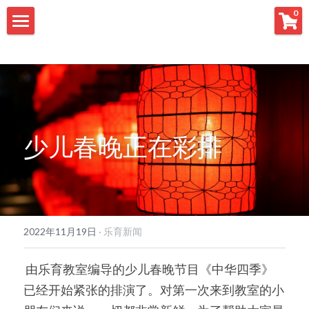
×
0
商品分类
首页
所有商品分类
国际教育
语学教室
赴日留学
少儿春晚正在彩排
国际合作学校
人才派遣
乐育中文
短期游学
学生募集
日中翻译
日本足球青训
ダウンロード
联系我们
2022年11月19日
·
乐育新闻
 由乐育教室编导的少儿春晚节目《中华四季》
已经开始紧张的排演了。对第一次来到教室的小